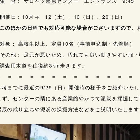
○集 合： サロベツ湿原センター エントランス 9:45
○開催日：10月→ 12（土）、13（日）、20（日）
※このほかの日程でも対応可能な場合がございますので、
○対象： 高校生以上、定員10名（事前申込制・先着順）
○その他： 足元が悪いため、汚れても良い動きやすい服
※調査用木道を往復約3km歩きます。
＝ ＝ ＝ ＝ ＝ ＝ ＝ ＝ ＝ ＝ ＝ ＝ ＝ 
参考までに最近の9/29（日）開催時の様子をご紹介いた
まず、センターの隣にある産業館やかつて泥炭を採掘して
湿原の成り立ちや泥炭の採掘方法などをご説明いたします