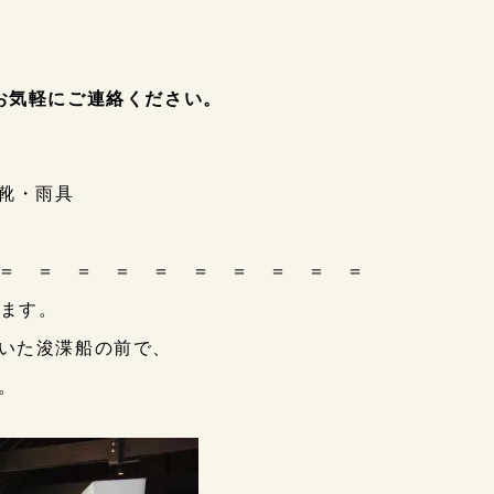
お気軽にご連絡ください。
・靴・雨具
＝ ＝ ＝ ＝ ＝ ＝ ＝ ＝ ＝ ＝
します。
いた浚渫船の前で、
。