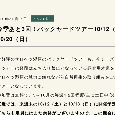
019年10月01日
イベント案内
今季あと3回！バックヤードツアー10/12（
10/20（日）
ご好評のサロベツ湿原のバックヤードツアーも、今シーズ
本ツアーは普段は立ち入り禁止となっている調査用木道を
サロベツ湿原の魅力に触れながら自然再生の取り組みをご
ツアーとなっています。
参加費は無料で、5～10月の毎週1,2回程度(主に土日中心
直近では、来週末の10/12（土）と10/13（日）に開催予
どちらも定員にはまだ余裕がございますので、この機会