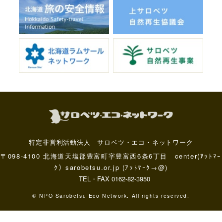
特定非営利活動法人 サロベツ・エコ・ネットワーク
〒098-4100 北海道天塩郡豊富町字豊富西6条6丁目 center(ｱｯﾄﾏｰ
ｸ）sarobetsu.or.jp (ｱｯﾄﾏｰｸ→@)
TEL・FAX 0162-82-3950
© NPO Sarobetsu Eco Network. All rights reserved.