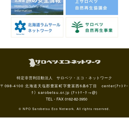
特定非営利活動法人 サロベツ・エコ・ネットワーク
〒098-4100 北海道天塩郡豊富町字豊富西6条6丁目 center(ｱｯﾄﾏｰ
ｸ）sarobetsu.or.jp (ｱｯﾄﾏｰｸ→@)
TEL・FAX 0162-82-3950
© NPO Sarobetsu Eco Network. All rights reserved.