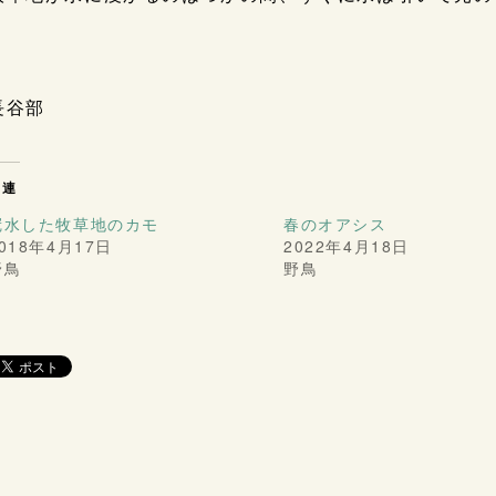
長谷部
関連
冠水した牧草地のカモ
春のオアシス
018年4月17日
2022年4月18日
野鳥
野鳥