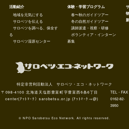
活動紹介
体験・学習プログラム
地域を元気にする
春〜秋のガイドツアー
サロベツを伝える
冬の自然ガイドツアー
サロベツを調べる、保全す
講師派遣・視察・研修
る
ボランティア・インターン
サロベツ湿原センター
募集
特定非営利活動法人 サロベツ・エコ・ネットワーク
〒098-4100 北海道天塩郡豊富町字豊富西6条6丁目
TEL・FAX
center(ｱｯﾄﾏｰｸ）sarobetsu.or.jp (ｱｯﾄﾏｰｸ→@)
0162-82-
3950
© NPO Sarobetsu Eco Network. All rights reserved.