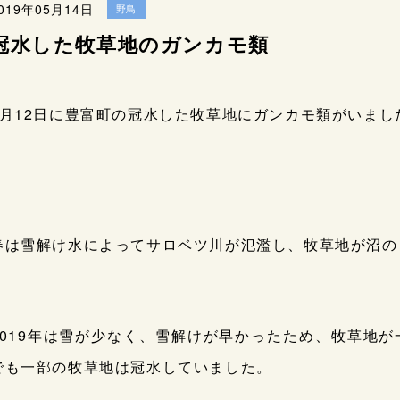
019年05月14日
野鳥
冠水した牧草地のガンカモ類
4月12日に豊富町の冠水した牧草地にガンカモ類がいまし
春は雪解け水によってサロベツ川が氾濫し、牧草地が沼の
2019年は雪が少なく、雪解けが早かったため、牧草地
でも一部の牧草地は冠水していました。