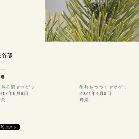
長谷部
関連
自然公園ヤマゲラ
街灯をつつくヤマゲラ
017年6月8日
2021年4月9日
野鳥
野鳥