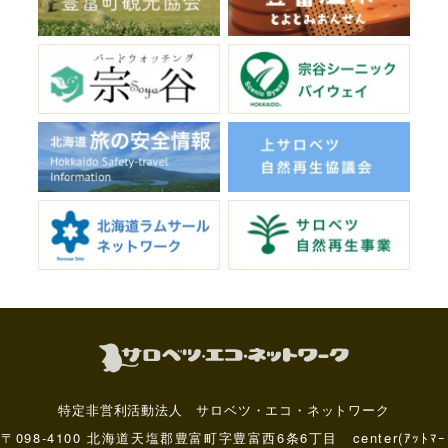
特定非営利活動法人 サロベツ・エコ・ネットワーク
〒098-4100 北海道天塩郡豊富町字豊富西6条6丁目 center(ｱｯﾄﾏｰ