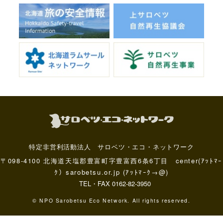
特定非営利活動法人 サロベツ・エコ・ネットワーク
〒098-4100 北海道天塩郡豊富町字豊富西6条6丁目 center(ｱｯﾄﾏｰ
ｸ）sarobetsu.or.jp (ｱｯﾄﾏｰｸ→@)
TEL・FAX 0162-82-3950
© NPO Sarobetsu Eco Network. All rights reserved.