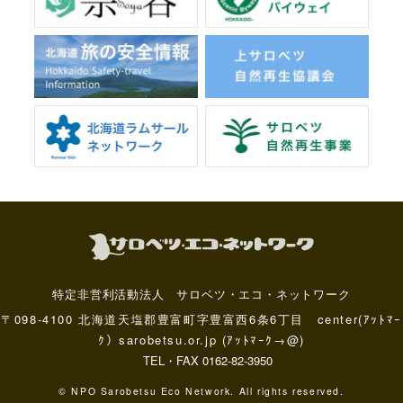
特定非営利活動法人 サロベツ・エコ・ネットワーク
〒098-4100 北海道天塩郡豊富町字豊富西6条6丁目 center(ｱｯﾄﾏｰ
ｸ）sarobetsu.or.jp (ｱｯﾄﾏｰｸ→@)
TEL・FAX 0162-82-3950
© NPO Sarobetsu Eco Network. All rights reserved.