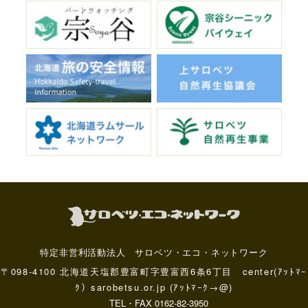
特定非営利活動法人 サロベツ・エコ・ネットワーク
〒098-4100 北海道天塩郡豊富町字豊富西6条6丁目 center(ｱｯﾄﾏｰ
ｸ）sarobetsu.or.jp (ｱｯﾄﾏｰｸ→@)
TEL・FAX 0162-82-3950