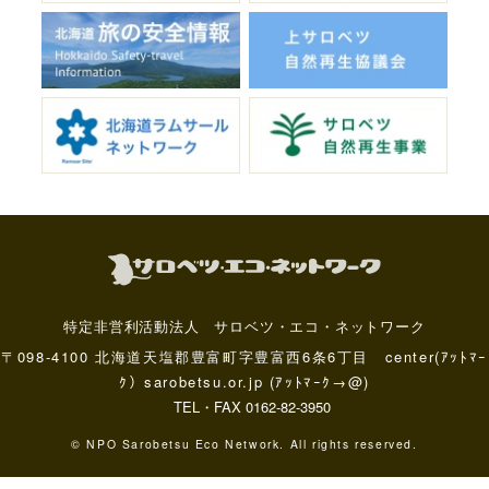
特定非営利活動法人 サロベツ・エコ・ネットワーク
〒098-4100 北海道天塩郡豊富町字豊富西6条6丁目 center(ｱｯﾄﾏｰ
ｸ）sarobetsu.or.jp (ｱｯﾄﾏｰｸ→@)
TEL・FAX 0162-82-3950
© NPO Sarobetsu Eco Network. All rights reserved.