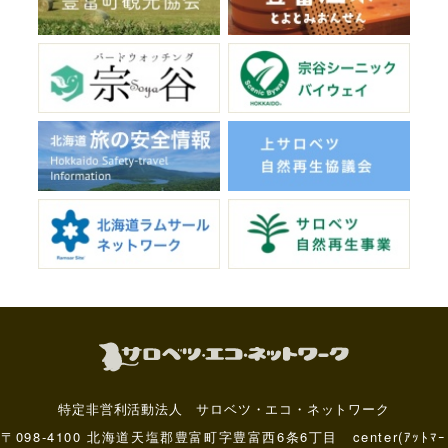
特定非営利活動法人 サロベツ・エコ・ネットワーク
〒098-4100 北海道天塩郡豊富町字豊富西6条6丁目 center(ｱｯﾄﾏｰ