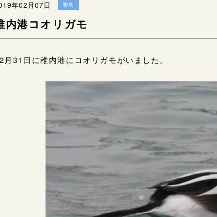
019年02月07日
野鳥
稚内港コオリガモ
12月31日に稚内港にコオリガモがいました。