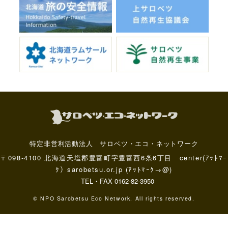
特定非営利活動法人 サロベツ・エコ・ネットワーク
〒098-4100 北海道天塩郡豊富町字豊富西6条6丁目 center(ｱｯﾄﾏｰ
ｸ）sarobetsu.or.jp (ｱｯﾄﾏｰｸ→@)
TEL・FAX 0162-82-3950
© NPO Sarobetsu Eco Network. All rights reserved.