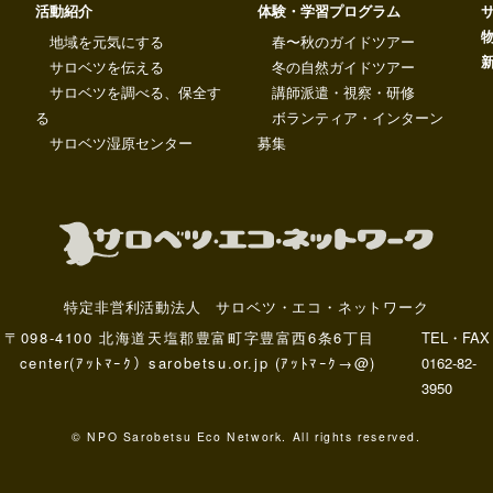
活動紹介
体験・学習プログラム
地域を元気にする
春〜秋のガイドツアー
サロベツを伝える
冬の自然ガイドツアー
サロベツを調べる、保全す
講師派遣・視察・研修
る
ボランティア・インターン
サロベツ湿原センター
募集
特定非営利活動法人 サロベツ・エコ・ネットワーク
〒098-4100 北海道天塩郡豊富町字豊富西6条6丁目
TEL・FAX
center(ｱｯﾄﾏｰｸ）sarobetsu.or.jp (ｱｯﾄﾏｰｸ→@)
0162-82-
3950
© NPO Sarobetsu Eco Network. All rights reserved.