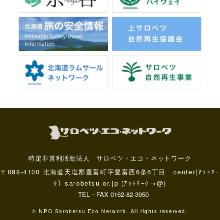
特定非営利活動法人 サロベツ・エコ・ネットワーク
〒098-4100 北海道天塩郡豊富町字豊富西6条6丁目 center(ｱｯﾄﾏｰ
ｸ）sarobetsu.or.jp (ｱｯﾄﾏｰｸ→@)
TEL・FAX 0162-82-3950
© NPO Sarobetsu Eco Network. All rights reserved.