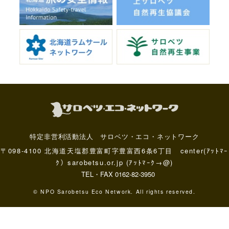
特定非営利活動法人 サロベツ・エコ・ネットワーク
〒098-4100 北海道天塩郡豊富町字豊富西6条6丁目 center(ｱｯﾄﾏｰ
ｸ）sarobetsu.or.jp (ｱｯﾄﾏｰｸ→@)
TEL・FAX 0162-82-3950
© NPO Sarobetsu Eco Network. All rights reserved.