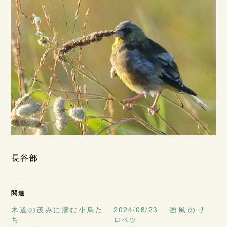
長谷部
関連
木道の茂みに潜む小鳥た
2024/08/23 強風のサ
ち
ロベツ