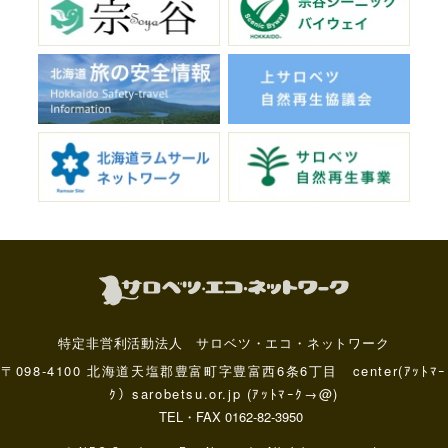
特定非営利活動法人 サロベツ・エコ・ネットワーク
〒098-4100 北海道天塩郡豊富町字豊富西6条6丁目 center(ｱｯﾄﾏｰ
ｸ）sarobetsu.or.jp (ｱｯﾄﾏｰｸ→@)
TEL・FAX 0162-82-3950