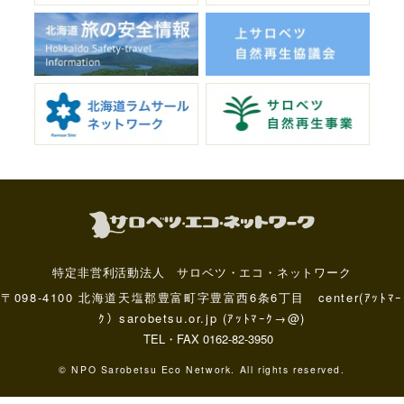
特定非営利活動法人 サロベツ・エコ・ネットワーク
〒098-4100 北海道天塩郡豊富町字豊富西6条6丁目 center(ｱｯﾄﾏｰ
ｸ）sarobetsu.or.jp (ｱｯﾄﾏｰｸ→@)
TEL・FAX 0162-82-3950
© NPO Sarobetsu Eco Network. All rights reserved.