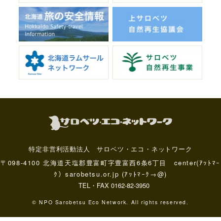
特定非営利活動法人 サロベツ・エコ・ネットワーク
〒098-4100 北海道天塩郡豊富町字豊富西6条6丁目 center(ｱｯﾄﾏｰ
ｸ）sarobetsu.or.jp (ｱｯﾄﾏｰｸ→@)
TEL・FAX 0162-82-3950
© NPO Sarobetsu Eco Network. All rights reserved.