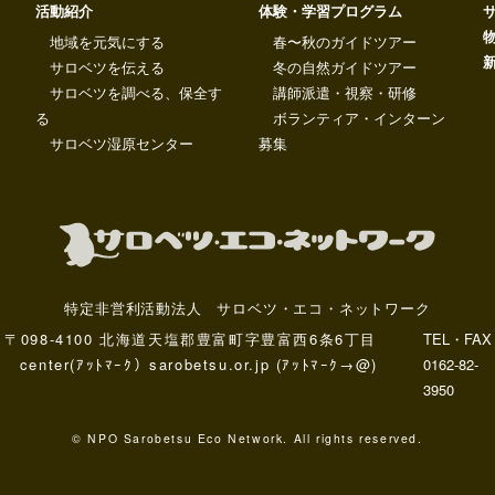
活動紹介
体験・学習プログラム
地域を元気にする
春〜秋のガイドツアー
サロベツを伝える
冬の自然ガイドツアー
サロベツを調べる、保全す
講師派遣・視察・研修
る
ボランティア・インターン
サロベツ湿原センター
募集
特定非営利活動法人 サロベツ・エコ・ネットワーク
〒098-4100 北海道天塩郡豊富町字豊富西6条6丁目
TEL・FAX
center(ｱｯﾄﾏｰｸ）sarobetsu.or.jp (ｱｯﾄﾏｰｸ→@)
0162-82-
3950
© NPO Sarobetsu Eco Network. All rights reserved.