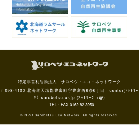
特定非営利活動法人 サロベツ・エコ・ネットワーク
〒098-4100 北海道天塩郡豊富町字豊富西6条6丁目 center(ｱｯﾄﾏｰ
ｸ）sarobetsu.or.jp (ｱｯﾄﾏｰｸ→@)
TEL・FAX 0162-82-3950
© NPO Sarobetsu Eco Network. All rights reserved.