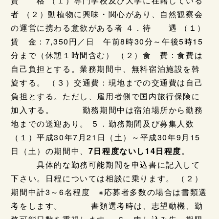
資 格 （１）専門学校及び大学に在籍している
者 （２）動植物に興味・関心があり、自然観察会
の運営に携わる意欲がある者 ４．待 遇 （１）
賃 金：7,350円／日 午前8時30分～午後5時15
分まで（休憩１時間含む） （２）食 費：食費は
自己負担とする。業務期間中、無料宿泊施設を斡
旋する。 （３）交通費：現地までの交通費は自己
負担とする。ただし、雇用者側で国内旅行保険に
加入する。 勤務期間中は宿泊場所から勤務
地までの送迎あり。 ５．勤務期間及び募集人数
（１）平成30年7月21日（土）～平成30年9月15
日（土）の期間中、
7日程度ないし14日程度
。
具体的な勤務可能期間を申込書に記入して
下さい。日程については相談に乗ります。 （２）
期間中計3～6名程度 ※応募者多数の場合は書類選
考をします。 書類選考時は、志望動機、勤