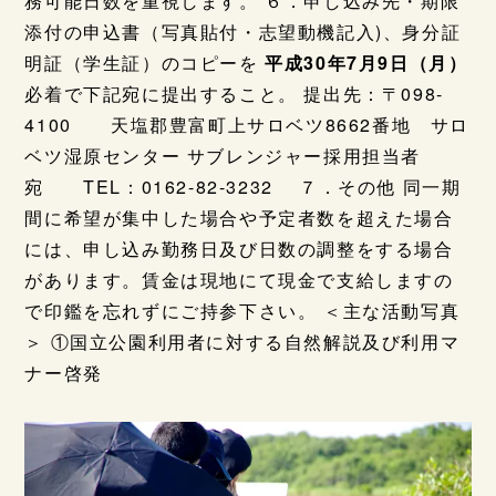
務可能日数を重視します。 ６．申し込み先・期限
添付の申込書（写真貼付・志望動機記入)、身分証
明証（学生証）のコピーを
平成30年7月9日（月）
必着で下記宛に提出すること。 提出先：〒098-
4100 天塩郡豊富町上サロベツ8662番地 サロ
ベツ湿原センター サブレンジャー採用担当者
宛 TEL：0162-82-3232 ７．その他 同一期
間に希望が集中した場合や予定者数を超えた場合
には、申し込み勤務日及び日数の調整をする場合
があります。賃金は現地にて現金で支給しますの
で印鑑を忘れずにご持参下さい。 ＜主な活動写真
＞ ①国立公園利用者に対する自然解説及び利用マ
ナー啓発