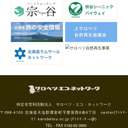
特定非営利活動法人 サロベツ・エコ・ネットワーク
〒098-4100 北海道天塩郡豊富町字豊富西6条6丁目 center(ｱｯﾄﾏｰ
ｸ）sarobetsu.or.jp (ｱｯﾄﾏｰｸ→@)
TEL・FAX 0162-82-3950