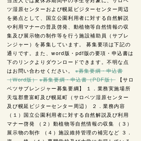
当法人では夏休み期間中の学生を対象に、サロベ
ツ湿原センターおよび幌延ビジターセンター周辺
を拠点として、国立公園利用者に対する自然解説
や利用マナーの普及啓発、動植物等自然情報の収
集及び展示物の制作等を行う施設補助員（サブレ
ンジャー）を募集しています。 募集要項は下記の
通りです。また、word版・pdf版の要項・申込書は
下のリンクよりダウンロードできます。不明な点
はお問い合わせください。
※募集要綱・申込書
（Word版）
※募集要綱・申込書（PDF版）
【サロ
ベツサブレンジャー募集要綱】 １．業務実施場所
天塩郡豊富町及び幌延町（サロベツ湿原センター
及び幌延ビジターセンター周辺） ２．業務内容
（１）国立公園利用者に対する自然解説及び利用
マナー啓発 （２）動植物等自然情報の収集 （３）
展示物の制作 （４）施設維持管理の補完など ３．