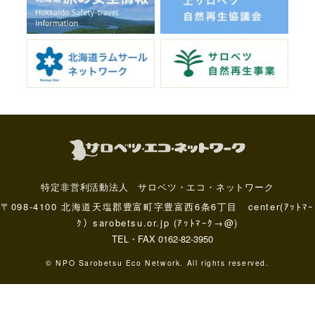
特定非営利活動法人 サロベツ・エコ・ネットワーク
〒098-4100 北海道天塩郡豊富町字豊富西6条6丁目 center(ｱｯﾄﾏｰ
ｸ）sarobetsu.or.jp (ｱｯﾄﾏｰｸ→@)
TEL・FAX 0162-82-3950
© NPO Sarobetsu Eco Network. All rights reserved.