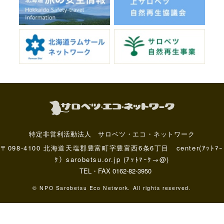
特定非営利活動法人 サロベツ・エコ・ネットワーク
〒098-4100 北海道天塩郡豊富町字豊富西6条6丁目 center(ｱｯﾄﾏｰ
ｸ）sarobetsu.or.jp (ｱｯﾄﾏｰｸ→@)
TEL・FAX 0162-82-3950
© NPO Sarobetsu Eco Network. All rights reserved.