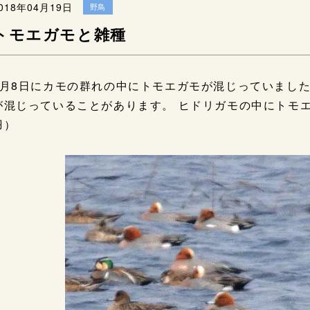
018年04月19日
野鳥
トモエガモと雑種
4月8日にカモの群れの中にトモエガモが混じっていまし
が混じっていることがあります。 ヒドリガモの中にトモ
羽）