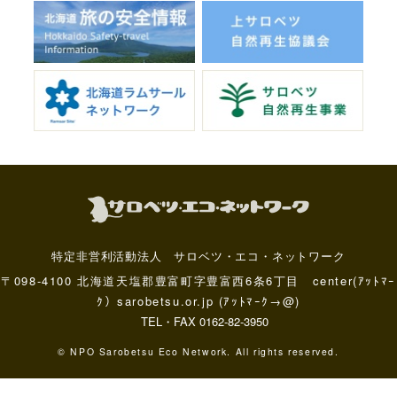
特定非営利活動法人 サロベツ・エコ・ネットワーク
〒098-4100 北海道天塩郡豊富町字豊富西6条6丁目 center(ｱｯﾄﾏｰ
ｸ）sarobetsu.or.jp (ｱｯﾄﾏｰｸ→@)
TEL・FAX 0162-82-3950
© NPO Sarobetsu Eco Network. All rights reserved.