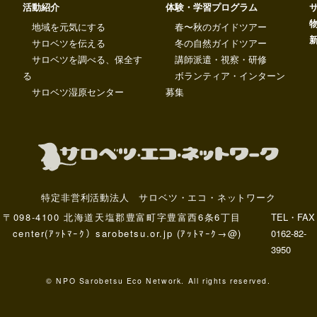
活動紹介
体験・学習プログラム
地域を元気にする
春〜秋のガイドツアー
サロベツを伝える
冬の自然ガイドツアー
サロベツを調べる、保全す
講師派遣・視察・研修
る
ボランティア・インターン
サロベツ湿原センター
募集
特定非営利活動法人 サロベツ・エコ・ネットワーク
〒098-4100 北海道天塩郡豊富町字豊富西6条6丁目
TEL・FAX
center(ｱｯﾄﾏｰｸ）sarobetsu.or.jp (ｱｯﾄﾏｰｸ→@)
0162-82-
3950
© NPO Sarobetsu Eco Network. All rights reserved.