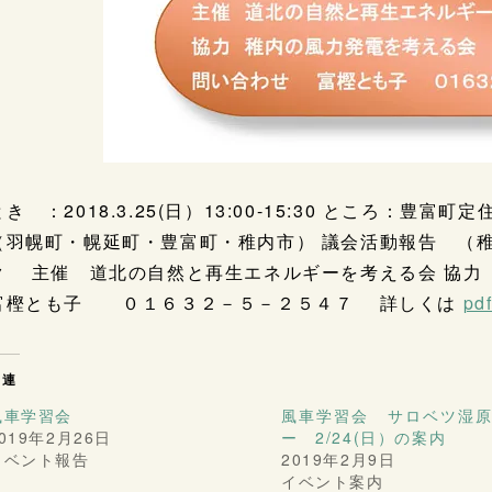
とき ：2018.3.25(日）13:00-15:30 ところ：
（羽幌町・幌延町・豊富町・稚内市） 議会活動報告 （
ク 主催 道北の自然と再生エネルギーを考える会 協
富樫とも子 ０１６３２－５－２５４７ 詳しくは
pd
関連
風車学習会
風車学習会 サロベツ湿
019年2月26日
ー 2/24(日）の案内
イベント報告
2019年2月9日
イベント案内