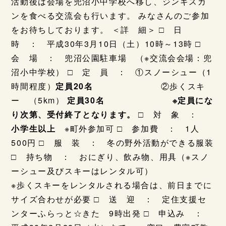
活動後は会場を兜沼小中学校へ移し、ジンギスカ
ンを食べる交流会も行います。 みなさんのご参加
をお待ちしております。 ＜詳 細＞ □ 日
時 ： 平成30年3月10日（土）10時～13時 □
会 場 ： 兜沼公園駐車場 （※交流会会場：兜
沼小中学校） □ 定 員 ： ①スノーシュー（1
時間程度）
定員20名
②歩くスキ
ー （5km）
定員30名
※定員にな
り次第、受付終了となります。
□ 対 象 ：
小学生以上
※町外参加可 □ 参加費 ： 1人
500円 □ 服 装 ： 冬の野外活動ができる服装
□ 持ち物 ： おにぎり、飲み物、用具（※スノ
ーシュー及びスキーはレンタル可）
※歩くスキーをレンタルされる場合は、前日までに
サイズ合わせが必要 □ 送 迎 ： 定住支援セ
ンターふらっと☆きた 9時出発 □ 申込み ：