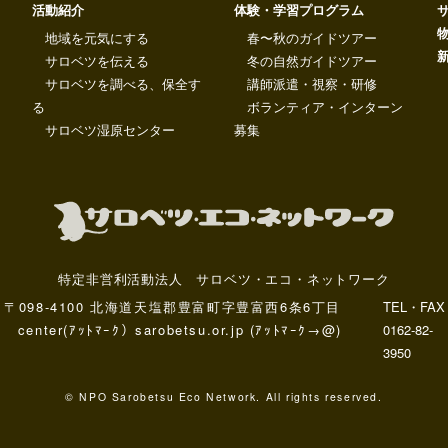
活動紹介
体験・学習プログラム
地域を元気にする
春〜秋のガイドツアー
サロベツを伝える
冬の自然ガイドツアー
サロベツを調べる、保全す
講師派遣・視察・研修
る
ボランティア・インターン
サロベツ湿原センター
募集
特定非営利活動法人 サロベツ・エコ・ネットワーク
〒098-4100 北海道天塩郡豊富町字豊富西6条6丁目
TEL・FAX
center(ｱｯﾄﾏｰｸ）sarobetsu.or.jp (ｱｯﾄﾏｰｸ→@)
0162-82-
3950
© NPO Sarobetsu Eco Network. All rights reserved.