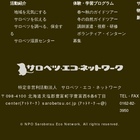
活動紹介
体験・学習プログラム
地域を元気にする
春〜秋のガイドツアー
サロベツを伝える
冬の自然ガイドツアー
サロベツを調べる、保全す
講師派遣・視察・研修
る
ボランティア・インターン
サロベツ湿原センター
募集
特定非営利活動法人 サロベツ・エコ・ネットワーク
〒098-4100 北海道天塩郡豊富町字豊富西6条6丁目
TEL・FAX
center(ｱｯﾄﾏｰｸ）sarobetsu.or.jp (ｱｯﾄﾏｰｸ→@)
0162-82-
3950
© NPO Sarobetsu Eco Network. All rights reserved.