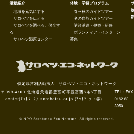
活動紹介
体験・学習プログラム
地域を元気にする
春〜秋のガイドツアー
サロベツを伝える
冬の自然ガイドツアー
サロベツを調べる、保全す
講師派遣・視察・研修
る
ボランティア・インターン
サロベツ湿原センター
募集
特定非営利活動法人 サロベツ・エコ・ネットワーク
〒098-4100 北海道天塩郡豊富町字豊富西6条6丁目
TEL・FAX
center(ｱｯﾄﾏｰｸ）sarobetsu.or.jp (ｱｯﾄﾏｰｸ→@)
0162-82-
3950
© NPO Sarobetsu Eco Network. All rights reserved.