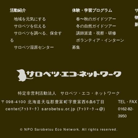
活動紹介
体験・学習プログラム
地域を元気にする
春〜秋のガイドツアー
サロベツを伝える
冬の自然ガイドツアー
サロベツを調べる、保全す
講師派遣・視察・研修
る
ボランティア・インターン
サロベツ湿原センター
募集
特定非営利活動法人 サロベツ・エコ・ネットワーク
〒098-4100 北海道天塩郡豊富町字豊富西6条6丁目
TEL・FAX
center(ｱｯﾄﾏｰｸ）sarobetsu.or.jp (ｱｯﾄﾏｰｸ→@)
0162-82-
3950
© NPO Sarobetsu Eco Network. All rights reserved.