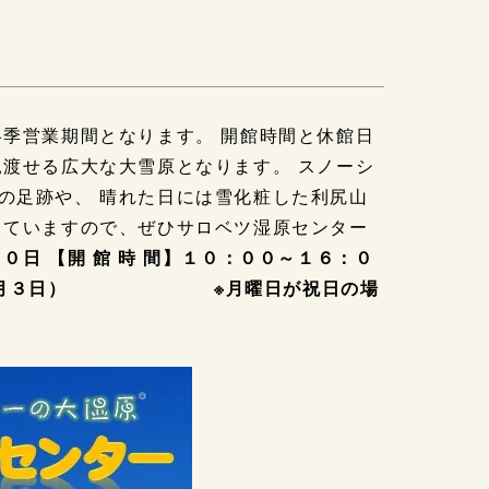
冬季営業期間となります。 開館時間と休館日
見渡せる広大な大雪原となります。 スノーシ
の足跡や、 晴れた日には雪化粧した利尻山
っていますので、ぜひサロベツ湿原センター
日 【開 館 時 間】１０：００～１６：０
９日～１月３日） ※月曜日が祝日の場