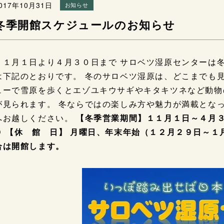
017年10月31日
お知らせ
冬季開館スケジュールのお知らせ
１１月１日より４月３０日まで サロベツ湿原センターは
は下記のとおりです。 冬のサロベツ湿原は、どこまでも
ューで雪原を歩くとエゾユキウサギやキタキツネなど動物
が見られます。 冬ならではの楽しみ方や魅力が満載とな
へお越しください。
【冬季営業期間】１１月１日～４月３０
０ 【休 館 日】 月曜日、年末年始（１２月２
合は開館します。