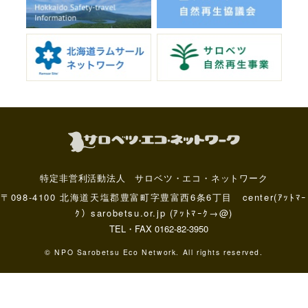
特定非営利活動法人 サロベツ・エコ・ネットワーク
〒098-4100 北海道天塩郡豊富町字豊富西6条6丁目 center(ｱｯﾄﾏｰ
ｸ）sarobetsu.or.jp (ｱｯﾄﾏｰｸ→@)
TEL・FAX 0162-82-3950
© NPO Sarobetsu Eco Network. All rights reserved.