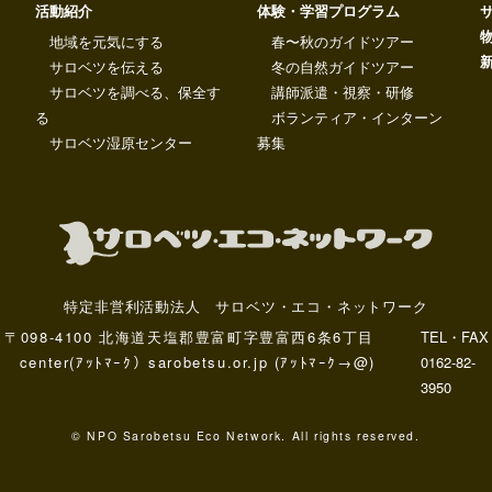
活動紹介
体験・学習プログラム
地域を元気にする
春〜秋のガイドツアー
サロベツを伝える
冬の自然ガイドツアー
サロベツを調べる、保全す
講師派遣・視察・研修
る
ボランティア・インターン
サロベツ湿原センター
募集
特定非営利活動法人 サロベツ・エコ・ネットワーク
〒098-4100 北海道天塩郡豊富町字豊富西6条6丁目
TEL・FAX
center(ｱｯﾄﾏｰｸ）sarobetsu.or.jp (ｱｯﾄﾏｰｸ→@)
0162-82-
3950
© NPO Sarobetsu Eco Network. All rights reserved.