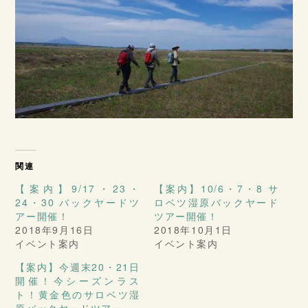
関連
【案内】9/17・23・
【案内】10/6・7・8 サ
24・30 バックヤードツ
ロベツ湿原バックヤード
アー開催！
ツアー開催！
2018年9月16日
2018年10月1日
イベント案内
イベント案内
【案内】今週末20・21日
開催！今シーズンラス
ト！黄金色のサロベツ湿
原バックヤードツアー