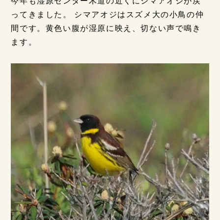
今年も湿原センター木道の近くにシマアオジが戻
ってきました。 シマアオジはスズメ大の小鳥の仲
間です。黄色い腹が湿原に映え、切ない声で鳴き
ます。