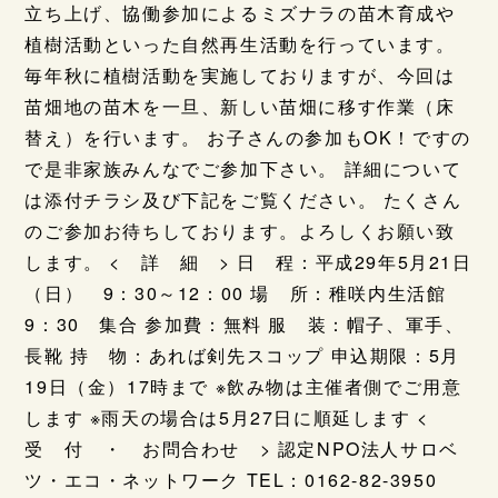
立ち上げ、協働参加によるミズナラの苗木育成や
植樹活動といった自然再生活動を行っています。
毎年秋に植樹活動を実施しておりますが、今回は
苗畑地の苗木を一旦、新しい苗畑に移す作業（床
替え）を行います。 お子さんの参加もOK！ですの
で是非家族みんなでご参加下さい。 詳細について
は添付チラシ及び下記をご覧ください。 たくさん
のご参加お待ちしております。よろしくお願い致
します。 < 詳 細 > 日 程：平成29年5月21日
（日） 9：30～12：00 場 所：稚咲内生活館
9：30 集合 参加費：無料 服 装：帽子、軍手、
長靴 持 物：あれば剣先スコップ 申込期限：5月
19日（金）17時まで ※飲み物は主催者側でご用意
します ※雨天の場合は5月27日に順延します <
受 付 ・ お問合わせ > 認定NPO法人サロベ
ツ・エコ・ネットワーク TEL：0162-82-3950