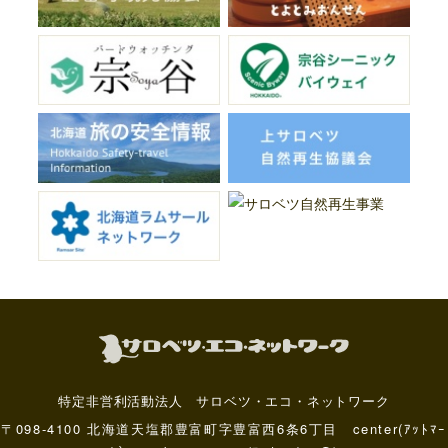
特定非営利活動法人 サロベツ・エコ・ネットワーク
〒098-4100 北海道天塩郡豊富町字豊富西6条6丁目 center(ｱｯﾄﾏｰ