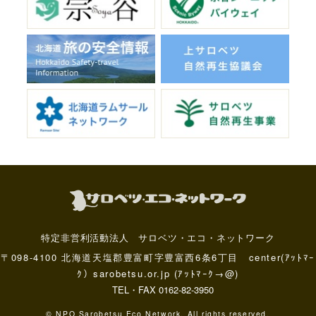
特定非営利活動法人 サロベツ・エコ・ネットワーク
〒098-4100 北海道天塩郡豊富町字豊富西6条6丁目 center(ｱｯﾄﾏｰ
ｸ）sarobetsu.or.jp (ｱｯﾄﾏｰｸ→@)
TEL・FAX 0162-82-3950
© NPO Sarobetsu Eco Network. All rights reserved.