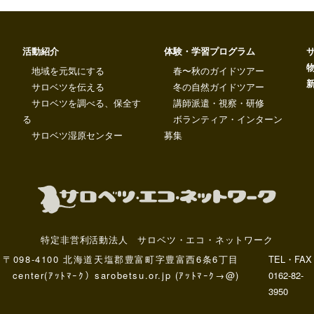
活動紹介
体験・学習プログラム
地域を元気にする
春〜秋のガイドツアー
サロベツを伝える
冬の自然ガイドツアー
サロベツを調べる、保全す
講師派遣・視察・研修
る
ボランティア・インターン
サロベツ湿原センター
募集
特定非営利活動法人 サロベツ・エコ・ネットワーク
〒098-4100 北海道天塩郡豊富町字豊富西6条6丁目
TEL・FAX
center(ｱｯﾄﾏｰｸ）sarobetsu.or.jp (ｱｯﾄﾏｰｸ→@)
0162-82-
3950