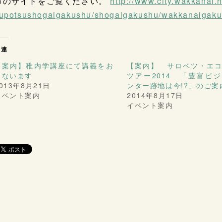
市のサイトをご覧ください。
http://
www.city.wakkanai.h
upotsushogaigakushu/
shogaigakushu/
wakkanaigaku
関連
【案内】稚内学講座にて講義をお
【案内】 サロベツ・エ
こないます
ツアー2014 「豊富ビ
013年8月21日
ンター跡地は今!?」のご案
イベント案内
2014年8月17日
イベント案内