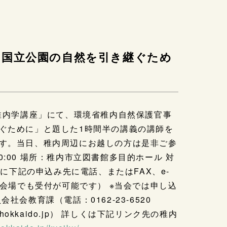
の国立公園の自然を引き継ぐため
稚内
学講座」にて、環境省稚内自然保護官事
ぐために」と題し
た1時間半の講義の講師を
す。当日、稚内周辺にお越しの
方は是非ご参
20:00 場所：稚内市立図書館多目的ホール 対
前に下記の申込み先に電話、またはFAX、
e-
会場でも受付が可能です） ※当会では申し込
員会社会教育課（電話：
0162-23-6520
i.hokkaido.jp） 詳しくは下記リンク先の稚内