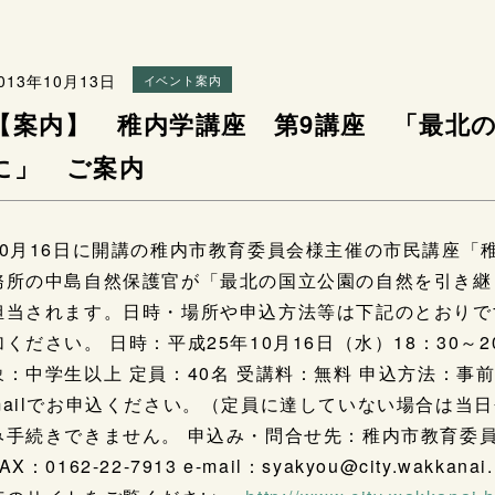
013年10月13日
イベント案内
【案内】 稚内学講座 第9講座 「最北
に」 ご案内
10月16日に開講の稚内市教育委員会様主催の市民講座「
務所の中島自然保
護官が「最北の国立公園の自然を引き継
担当されます。日時・場所や申
込方法等は下記のとおりで
加ください。 日時：平成25年10月16日（水）18：30～
象：中学生以上 定員：40名 受講料：無料 申込方法：事
mailでお申込ください。（定員に達していない場
合は当日
み手続きできません。 申込み・問合せ先：稚内市教育委
AX：0162-22-7
913 e-mail：syakyou@city.wakkan
a