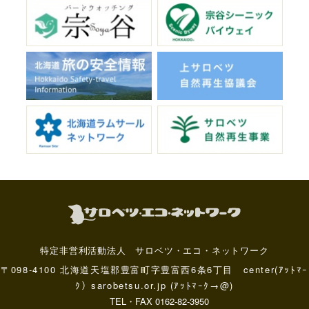
特定非営利活動法人 サロベツ・エコ・ネットワーク
〒098-4100 北海道天塩郡豊富町字豊富西6条6丁目 center(ｱｯﾄﾏｰ
ｸ）sarobetsu.or.jp (ｱｯﾄﾏｰｸ→@)
TEL・FAX 0162-82-3950