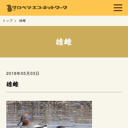
トップ
雄雌
雄雌
2018年05月03日
雄雌