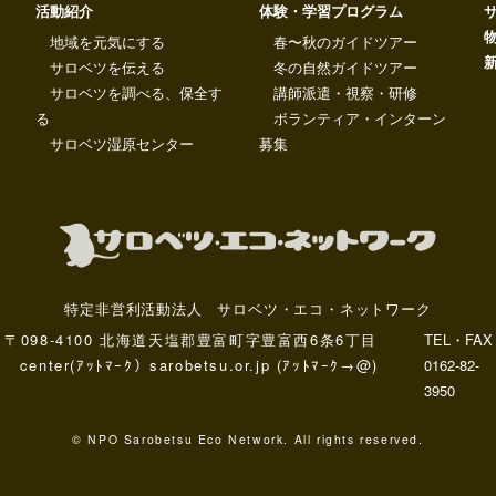
活動紹介
体験・学習プログラム
地域を元気にする
春〜秋のガイドツアー
サロベツを伝える
冬の自然ガイドツアー
サロベツを調べる、保全す
講師派遣・視察・研修
る
ボランティア・インターン
サロベツ湿原センター
募集
特定非営利活動法人 サロベツ・エコ・ネットワーク
〒098-4100 北海道天塩郡豊富町字豊富西6条6丁目
TEL・FAX
center(ｱｯﾄﾏｰｸ）sarobetsu.or.jp (ｱｯﾄﾏｰｸ→@)
0162-82-
3950
© NPO Sarobetsu Eco Network. All rights reserved.