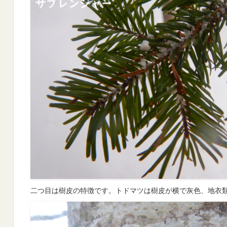
二つ目は樹皮の特徴です。トドマツは樹皮が横で灰色、地衣