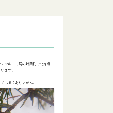
はマツ科モミ属の針葉樹で北海道
ています。
れても痛くありません。