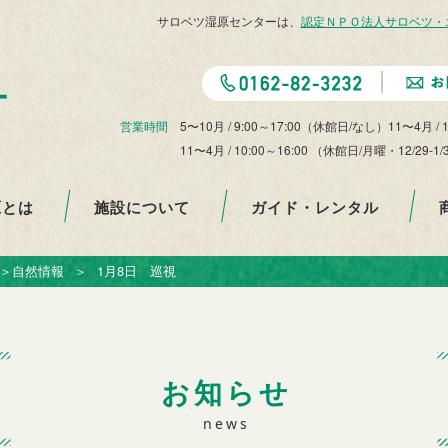
サロベツ湿原センターは、
認定ＮＰＯ法人サロベツ・
営業時間
5〜10月 / 9:00～17:00（休館日/なし）11〜4月 / 
11〜4月 / 10:00～16:00 （休館日/月曜・12
原とは
施設について
ガイド・レンタル
＞
自然情報
＞
1月8日 巡視
お知らせ
news