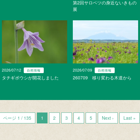
第2回サロベツの身近ないきもの
展
2026/07/12
2026/07/09
自然情報
自然情報
タチギボウシが開花しました
260709 移り変わる木道から
ページ 1 / 135
1
2
3
4
5
Next ›
Last »