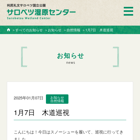
ホーム
＞
すべてのお知らせ
＞
お知らせ
＞
自然情報
＞
1月7日 木道巡視
お知らせ
news
2025年01月07日
お知らせ
自然情報
1月7日 木道巡視
こんにちは！今日は
スノーシューを履いて、巡視に行ってき
ました。