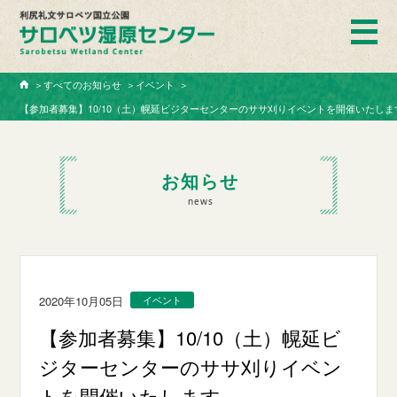
ホーム
＞
すべてのお知らせ
＞
イベント
＞
【参加者募集】10/10（土）幌延ビジターセンターのササ刈りイベントを開催いたしま
お知らせ
news
2020年10月05日
イベント
【参加者募集】10/10（土）幌延ビ
ジターセンターのササ刈りイベン
トを開催いたします。