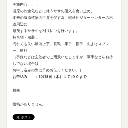
実施内容 ：
湿原の乾燥化などに伴うササの侵入を食い止め、
本来の湿原植物の生育を促す為、幌延ビジターセンターの木
道周辺に
繁茂するササのを刈り払いを行います。
持ち物・服装：
汚れても良い服装上下、長靴、軍手、帽子、虫よけスプレ
ー、飲料
（手鎌などは主催者でご用意いたしますが、軍手などをお持
ちでない場合は
お申し込みの際に予めお伝えください。）
お申込み ：10月8日（木）１７:００まで
川﨑
投稿がありません。