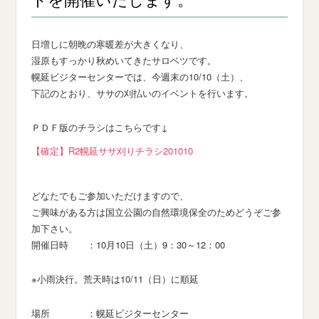
日増しに朝晩の寒暖差が大きくなり、
湿原もすっかり秋めいてきたサロベツです。
幌延ビジターセンターでは、今週末の10/10（土）、
下記のとおり、ササの刈払いのイベントを行います。
ＰＤＦ版のチラシはこちらです↓
【確定】R2幌延ササ刈りチラシ201010
どなたでもご参加いただけますので、
ご興味がある方は国立公園の自然環境保全のためどうぞご参
加下さい。
開催日時 ：10月10日（土）9：30～12：00
※小雨決行。荒天時は10/11（日）に順延
場所 ：幌延ビジターセンター