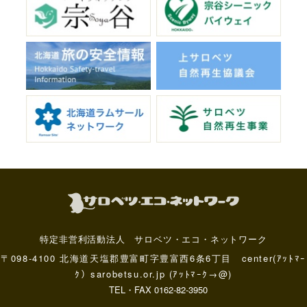
特定非営利活動法人 サロベツ・エコ・ネットワーク
〒098-4100 北海道天塩郡豊富町字豊富西6条6丁目 center(ｱｯﾄﾏｰ
ｸ）sarobetsu.or.jp (ｱｯﾄﾏｰｸ→@)
TEL・FAX 0162-82-3950