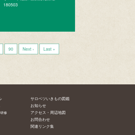
180503
90
Next ›
Last »
ル
サロベツいきもの図鑑
お知らせ
集
アクセス・周辺地図
・研修
お問合わせ
関連リンク集