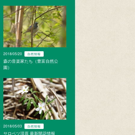
2018/05/20
自然情報
森の音楽家たち（豊富自然公
園）
2018/05/03
自然情報
サロベツ湿原 最新開花情報