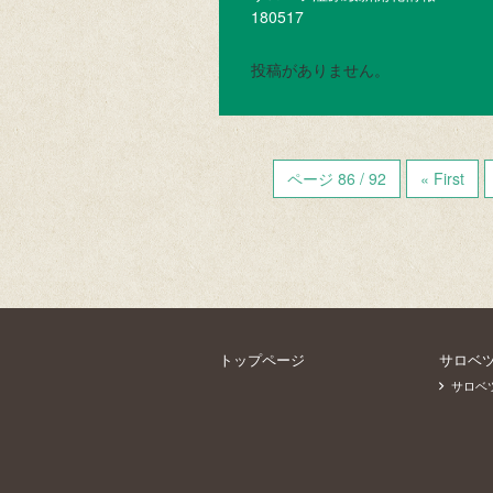
180517
投稿がありません。
ページ 86 / 92
« First
トップページ
サロベ
サロベ