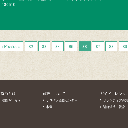
180510
‹ Previous
82
83
84
85
86
87
88
89
ツ湿原とは
施設について
ガイド・レンタ
ツ湿原を守ろう
サロベツ湿原センター
ボランティア募
木道
講師派遣・視察