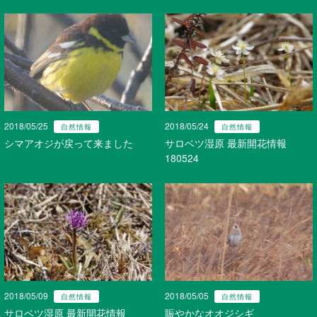
2018/05/25
2018/05/24
自然情報
自然情報
シマアオジが戻って来ました
サロベツ湿原 最新開花情報
180524
2018/05/09
2018/05/05
自然情報
自然情報
サロベツ湿原 最新開花情報
賑やかなオオジシギ